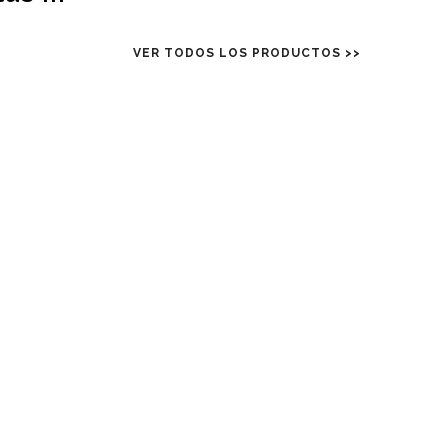
VER TODOS LOS PRODUCTOS >>
2
2
ESPECIAL DIA DE LA MADRE
1
3
ENTREGAS ESPECIALES