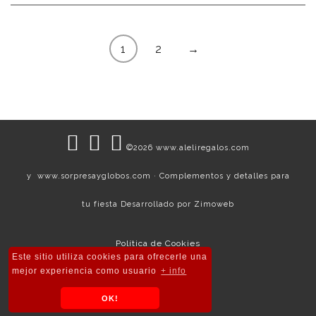
1
2
→
©2026 www.aleliregalos.com
y www.sorpresayglobos.com · Complementos y detalles para
tu fiesta Desarrollado por
Zimoweb
Política de Cookies
Este sitio utiliza cookies para ofrecerle una
Política de Privacidad
mejor experiencia como usuario
+ info
Condiciones Legales
OK!