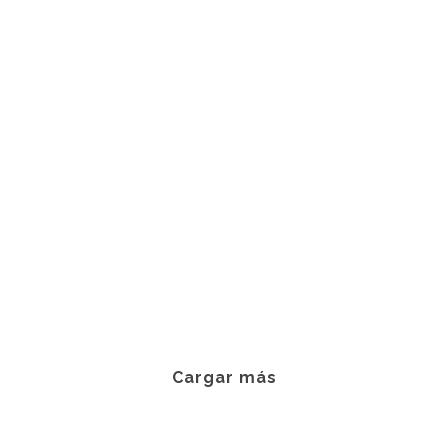
Desayuno Especial
Desayunos sorpresas a Domicilio
Entregas Especiales
80,00
€
Desayuno Love Especial
Desayunos sorpresas a Domicilio
85,00
€
Cargar más