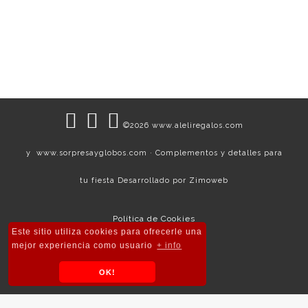
enamorar
50,00
€
©2026 www.aleliregalos.com
y www.sorpresayglobos.com · Complementos y detalles para
tu fiesta Desarrollado por
Zimoweb
Política de Cookies
Este sitio utiliza cookies para ofrecerle una
Política de Privacidad
mejor experiencia como usuario
+ info
Condiciones Legales
OK!