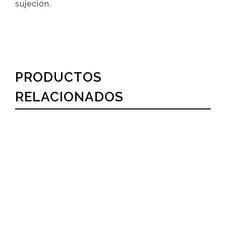
sujeción.
PRODUCTOS
RELACIONADOS
Box Sorpresa y Globos
Globos con helio para celebrar
,
Regalos y
Decoración con Globos
180,00
€