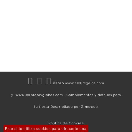
Oso Gigante con Globos
Regalos para enamorar
240,00
€
©2026 www.aleliregalos.com
y www.sorpresayglobos.com · Complementos y detalles para
tu fiesta Desarrollado por
Zimoweb
Política de Cookies
Este sitio utiliza cookies para ofrecerle una