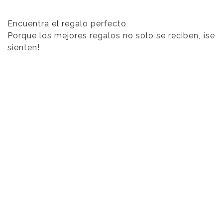
Encuentra el regalo perfecto
Porque los mejores regalos no solo se reciben, ¡se
sienten!
Escenario Romántico
Regalos para enamorar
150,00
€
Pasión Roja
Regalos para enamorar
70,00
€