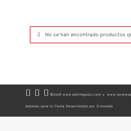
No se han encontrado productos qu
©2026 www.aleliregalos.com y www.sorpres
detalles para tu fiesta Desarrollado por
Zimoweb