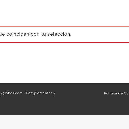
e coincidan con tu selección.
ayglobos.com · Complementos y
Política de C